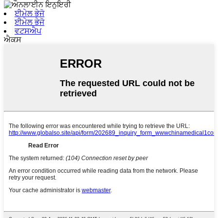
ਈਮੇਲ ਭੇਜੋ
ਈਮੇਲ ਭੇਜੋ
ਵਟਸਐਪ
ਐਕਸ