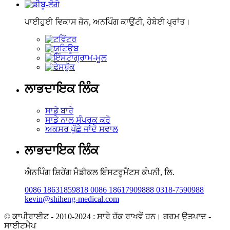
ਪਾਈਹੁਈ ਵਿਕਾਸ ਜ਼ੋਨ, ਅਨਪਿੰਗ ਕਾਉਂਟੀ, ਹੇਬੇਈ ਪ੍ਰਾਂਤ।
ਲਾਭਦਾਇਕ ਲਿੰਕ
ਸਾਡੇ ਬਾਰੇ
ਸਾਡੇ ਨਾਲ ਸੰਪਰਕ ਕਰੋ
ਅਕਸਰ ਪੁੱਛੇ ਜਾਂਦੇ ਸਵਾਲ
ਲਾਭਦਾਇਕ ਲਿੰਕ
ਐਨਪਿੰਗ ਸ਼ਿਹੇਂਗ ਮੈਡੀਕਲ ਇੰਸਟਰੂਮੈਂਟਸ ਕੰਪਨੀ, ਲਿ.
0086 18631859818 0086 18617909888 0318-7590988
kevin@shiheng-medical.com
© ਕਾਪੀਰਾਈਟ - 2010-2024 : ਸਾਰੇ ਹੱਕ ਰਾਖਵੇਂ ਹਨ। ਗਰਮ ਉਤਪਾਦ -
ਸਾਈਟਮੈਪ