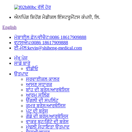
ਐਨਪਿੰਗ ਸ਼ਿਹੇਂਗ ਮੈਡੀਕਲ ਇੰਸਟਰੂਮੈਂਟਸ ਕੰਪਨੀ, ਲਿ.
English
ਮੋਬਾਈਲ ਫ਼ੋਨ/ਵੀਚੈਟ:
0086 18617909888
ਵਟਸਐਪ:
0086 18617909888
ਈ-ਮੇਲ:
kevin@shiheng-medical.com
ਮੁੱਖ ਪੇਜ
ਸਾਡੇ ਬਾਰੇ
ਵੀਡੀਓ
ਉਤਪਾਦ
ਸਰਵਾਈਕਲ ਕਾਲਰ
ਆਸਣ ਸੁਧਾਰਕ
ਬਾਂਹ ਦੀ ਬਰੇਸ/ਆਰਥੋਸਿਸ
ਆਰਮ ਸਲਿੰਗ
ਉਂਗਲੀ ਦੀ ਸਪਲਿੰਟ
ਕਮਰ ਬਰੇਸ/ਆਰਥੋਸਿਸ
ਪੇਟ ਦੀ ਬਰੇਸ
ਗੋਡੇ ਦੀ ਬਰੇਸ/ਆਰਥੋਸਿਸ
ਵਾਕਰ ਬੂਟ/ਗਿੱਟੇ ਦੀ ਬਰੇਸ
ਮੁੱਢਲੀ ਸਹਾਇਤਾ ਉਤਪਾਦ