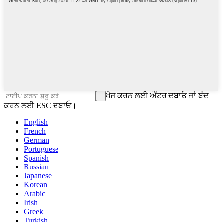
ਖੋਜ ਕਰਨ ਲਈ ਐਂਟਰ ਦਬਾਓ ਜਾਂ ਬੰਦ
ਕਰਨ ਲਈ ESC ਦਬਾਓ।
English
French
German
Portuguese
Spanish
Russian
Japanese
Korean
Arabic
Irish
Greek
Turkish